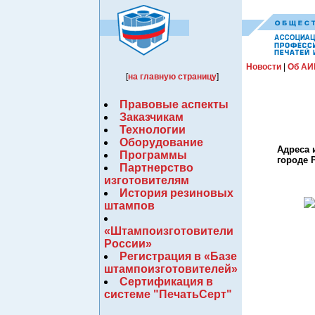
Новости
|
Об АИ
[
на главную страницу
]
Правовые аспекты
Заказчикам
Технологии
Оборудование
Адреса 
Программы
городе 
Партнерство
изготовителям
История резиновых
штампов
«Штампоизготовители
России»
Регистрация в «Базе
штампоизготовителей»
Сертификация в
системе "ПечатьСерт"