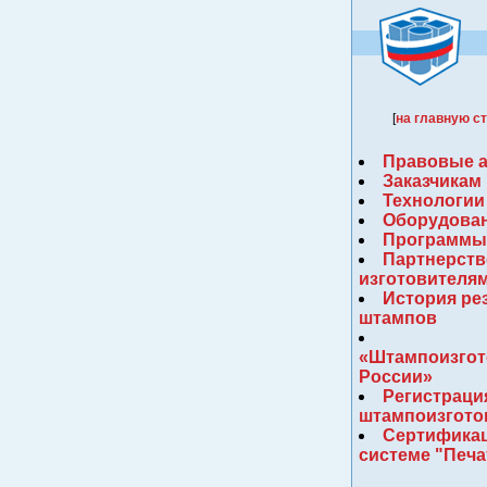
[
на главную с
Правовые 
Заказчикам
Технологии
Оборудова
Программы
Партнерств
изготовителя
История ре
штампов
«Штампоизгот
России»
Регистраци
штампоизгото
Сертификац
системе "Печ