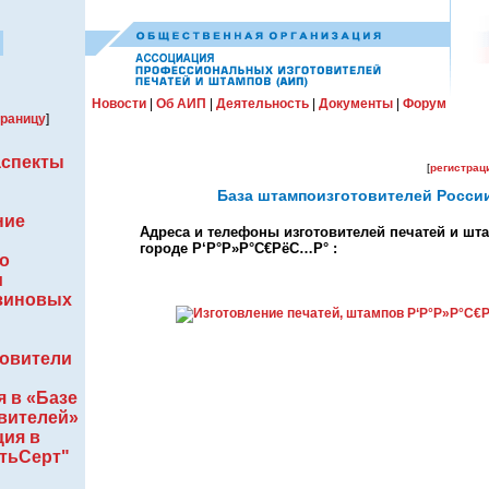
Новости
|
Об АИП
|
Деятельность
|
Документы
|
Форум
траницу
]
аспекты
[
регистрац
База штампоизготовителей Росси
ние
Адреса и телефоны изготовителей печатей и шт
городе Р‘Р°Р»Р°С€РёС…Р° :
о
м
зиновых
овители
я в «Базе
вителей»
ия в
атьСерт"