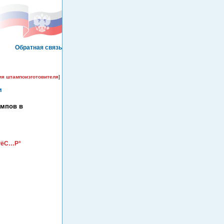
Обратная связь
ия штампоизготовителя
]
и
ампов в