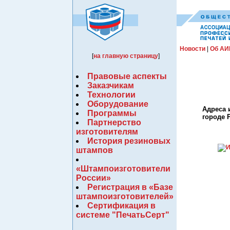
Новости
|
Об АИ
[
на главную страницу
]
Правовые аспекты
Заказчикам
Технологии
Оборудование
Адреса 
Программы
городе 
Партнерство
изготовителям
История резиновых
штампов
«Штампоизготовители
России»
Регистрация в «Базе
штампоизготовителей»
Сертификация в
системе "ПечатьСерт"