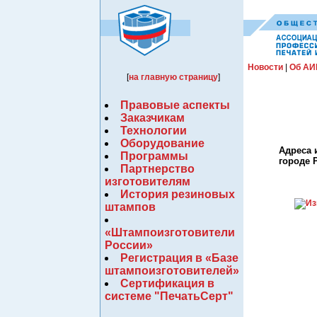
Новости
|
Об АИ
[
на главную страницу
]
Правовые аспекты
Заказчикам
Технологии
Оборудование
Адреса 
Программы
городе 
Партнерство
изготовителям
История резиновых
штампов
«Штампоизготовители
России»
Регистрация в «Базе
штампоизготовителей»
Сертификация в
системе "ПечатьСерт"