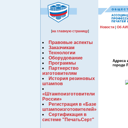
Новости
|
Об АИ
[
на главную страницу
]
Правовые аспекты
Заказчикам
Технологии
Оборудование
Адреса 
Программы
городе 
Партнерство
изготовителям
История резиновых
штампов
«Штампоизготовители
России»
Регистрация в «Базе
штампоизготовителей»
Сертификация в
системе "ПечатьСерт"