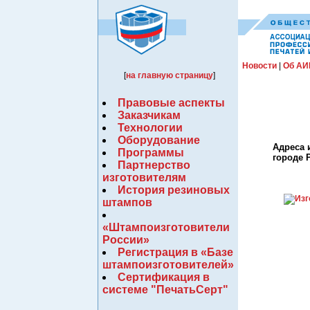
Новости
|
Об АИ
[
на главную страницу
]
Правовые аспекты
Заказчикам
Технологии
Оборудование
Адреса 
Программы
городе 
Партнерство
изготовителям
История резиновых
штампов
«Штампоизготовители
России»
Регистрация в «Базе
штампоизготовителей»
Сертификация в
системе "ПечатьСерт"