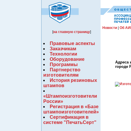
Новости
|
Об АИ
[
на главную страницу
]
Правовые аспекты
Заказчикам
Технологии
Оборудование
Адреса 
Программы
городе 
Партнерство
изготовителям
История резиновых
штампов
«Штампоизготовители
России»
Регистрация в «Базе
штампоизготовителей»
Сертификация в
системе "ПечатьСерт"