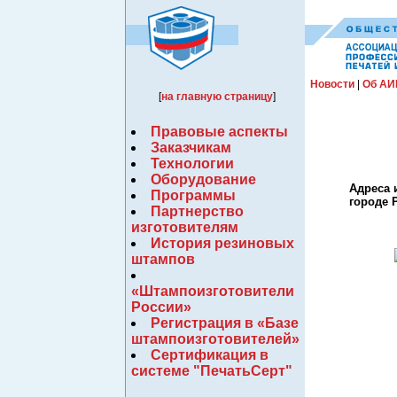
Новости
|
Об АИ
[
на главную страницу
]
Правовые аспекты
Заказчикам
Технологии
Оборудование
Адреса 
Программы
городе 
Партнерство
изготовителям
История резиновых
штампов
«Штампоизготовители
России»
Регистрация в «Базе
штампоизготовителей»
Сертификация в
системе "ПечатьСерт"