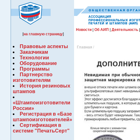
Новости
|
Об АИП
|
Деятельность
[
на главную страницу
]
Правовые аспекты
Главная
/
Заказчикам
Технологии
Оборудование
Программы
Партнерство
изготовителям
История резиновых
штампов
«Штампоизготовители
России»
Регистрация в «Базе
штампоизготовителей»
Сертификация в
системе "ПечатьСерт"